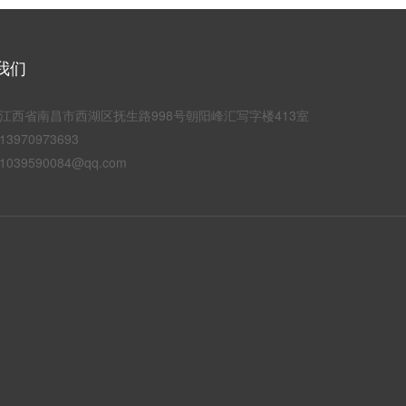
我们
江西省南昌市西湖区抚生路998号朝阳峰汇写字楼413室
3970973693
039590084@qq.com