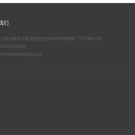
我们
江西省南昌市西湖区抚生路998号朝阳峰汇写字楼413室
3970973693
039590084@qq.com