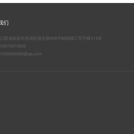
我们
江西省南昌市西湖区抚生路998号朝阳峰汇写字楼413室
3970973693
039590084@qq.com